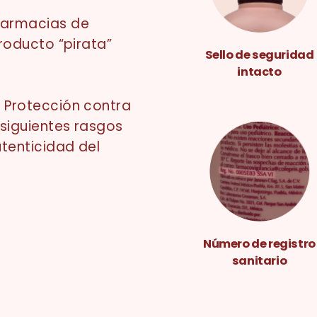
farmacias de
producto “pirata”
Sello de seguridad
intacto
a Protección contra
 siguientes rasgos
utenticidad del
Número de registro
sanitario