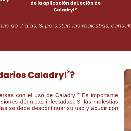
de la aplicación de Loción de
Caladryl®
s de 7 días. Si persisten las molestias, consul
®
darios Caladryl
?
®
ersas con el uso de Caladryl
Es importante
siones dérmicas infectadas. Si las molestias
ías se debe descontinuar su uso y acudir con