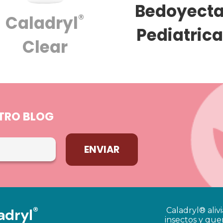
Bedoyect
®
Caladryl
Pediatric
Clear
STRO BLOG
ENVIAR
®
adryl
Caladryl® aliv
insectos y qu