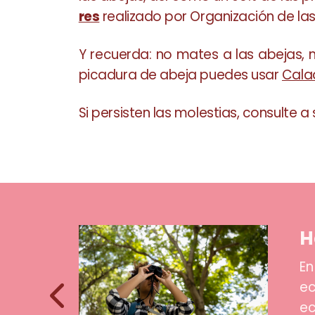
res
realizado por Organización de las
Y recuerda: no mates a las abejas, 
picadura de abeja puedes usar
Cala
Si persisten las molestias, consulte a
H
ner en tu
En
e tipo de
ec
os mejores
ec