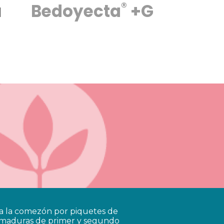
®
Bedo
a
Bedoyecta
+G
C
a
ia la comezón por piquetes de
emaduras de primer y segundo