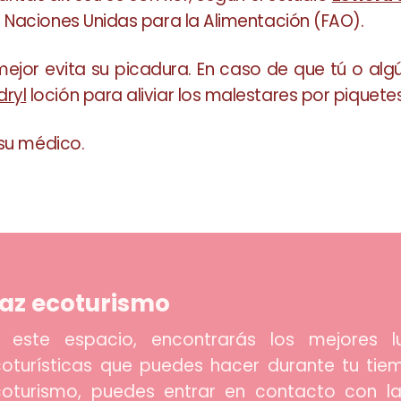
 Naciones Unidas para la Alimentación (FAO).
mejor evita su picadura. En caso de que tú o al
dryl
loción para aliviar los malestares por piquete
 su médico.
az ecoturismo
 este espacio, encontrarás los mejores lu
oturísticas que puedes hacer durante tu tiem
oturismo, puedes entrar en contacto con la