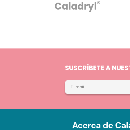
®
®
avén
Caladryl
SUSCRÍBETE A NUE
Acerca de Cal