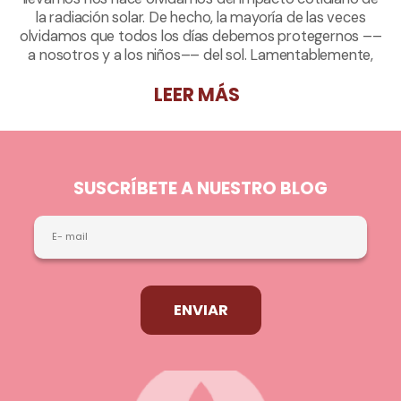
la radiación solar. De hecho, la mayoría de las veces
olvidamos que todos los días debemos protegernos ––
a nosotros y a los niños–– del sol. Lamentablemente,
según explica la Clínica Mayo, pensamos que la piel
LEER MÁS
cubierta por la ropa no está expuesta, o se nos olvida
que los ojos pueden verse afectados por las radiaciones
solares.
SUSCRÍBETE A NUESTRO BLOG
ENVIAR