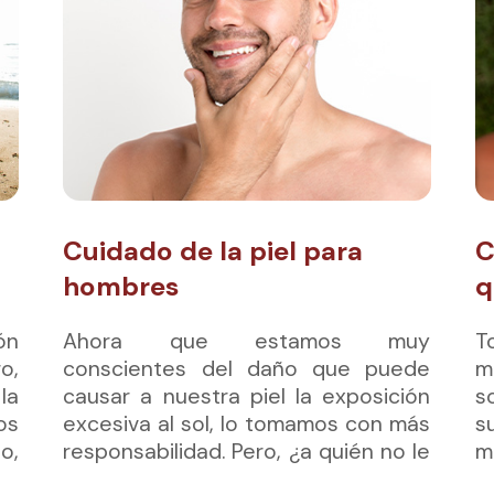
Cuidado de la piel para
C
hombres
q
ón
Ahora que estamos muy
T
o,
conscientes del daño que puede
m
la
causar a nuestra piel la exposición
s
os
excesiva al sol, lo tomamos con más
s
o,
responsabilidad. Pero, ¿a quién no le
m
te
gusta lucir un bronceado increíble
a