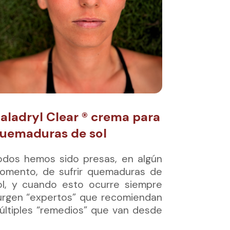
aladryl Clear ® crema para
uemaduras de sol
odos hemos sido presas, en algún
omento, de sufrir quemaduras de
ol, y cuando esto ocurre siempre
urgen “expertos” que recomiendan
últiples “remedios” que van desde
plicar productos comestibles como