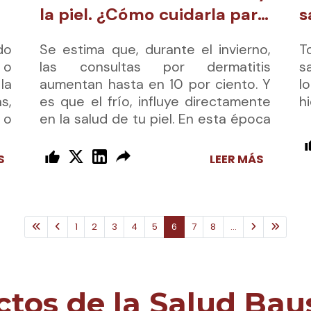
la piel. ¿Cómo cuidarla para
s
que no pierda su brillo?
do
Se estima que, durante el invierno,
T
 o
las consultas por dermatitis
s
la
aumentan hasta en 10 por ciento. Y
l
s,
es que el frío, influye directamente
h
 o
en la salud de tu piel. En esta época
as
son comunes las lesiones por
 y
humedad, el calor seco de los
S
LEER MÁS
calentadores y los cambios bruscos
de temperatura.
1
2
3
4
5
6
7
8
...
ctos de la Salud Bau