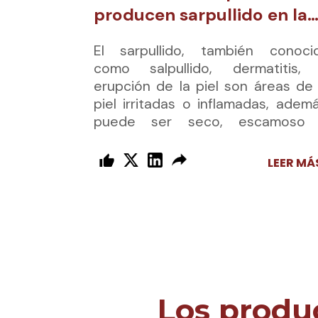
producen sarpullido en la
piel
El sarpullido, también conoci
como salpullido, dermatitis,
erupción de la piel son áreas de 
piel irritadas o inflamadas, ademá
puede ser seco, escamoso
doloroso. Muchas de est
erupciones son rojas, dolorosas,
LEER MÁ
presentan irritación y picazón. [1,2]
Los produ