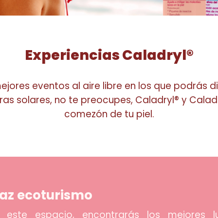
Experiencias Caladryl®
res eventos al aire libre en los que podrás diver
s solares, no te preocupes, Caladryl® y Caladryl
comezón de tu piel.
az ecoturismo
 este espacio, encontrarás los mejores lu