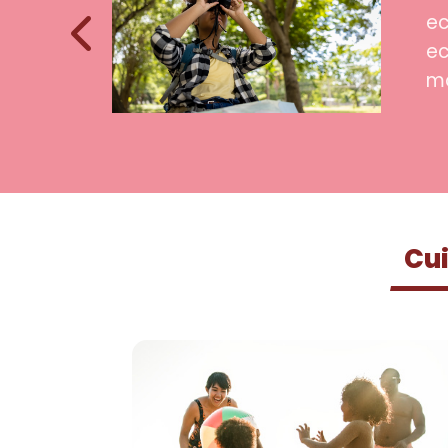
e tipo de
ec
os mejores
ec
ma
Cui