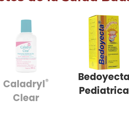
Bedoyect
®
Caladryl
Pediatric
Clear