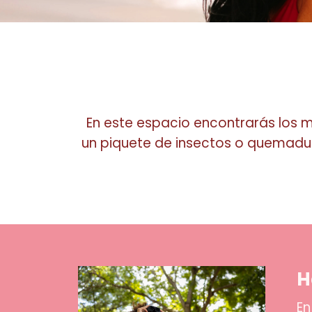
En este espacio encontrarás los mejo
un piquete de insectos o quemadura
H
ner en tu
En