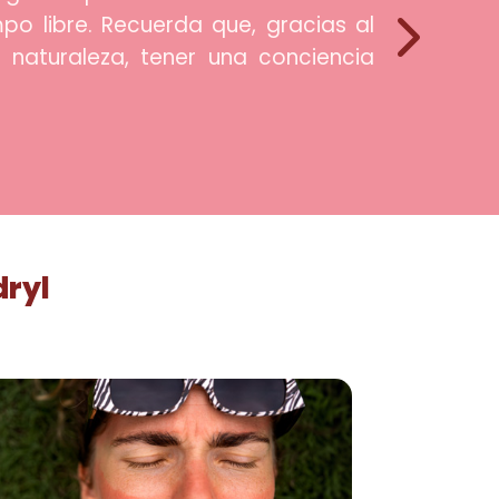
po libre. Recuerda que, gracias al
 naturaleza, tener una conciencia
dryl