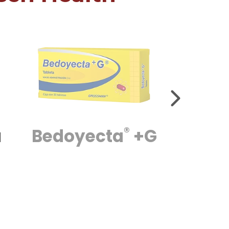
®
Bedo
a
Bedoyecta
+G
C
a