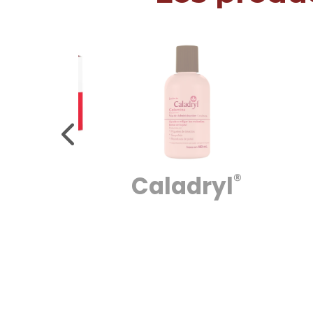
®
®
avén
Caladryl