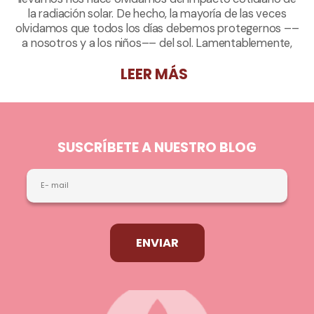
la radiación solar. De hecho, la mayoría de las veces
olvidamos que todos los días debemos protegernos ––
a nosotros y a los niños–– del sol. Lamentablemente,
según explica la Clínica Mayo, pensamos que la piel
LEER MÁS
cubierta por la ropa no está expuesta, o se nos olvida
que los ojos pueden verse afectados por las radiaciones
solares.
SUSCRÍBETE A NUESTRO BLOG
ENVIAR